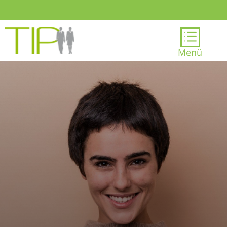
d
Menü