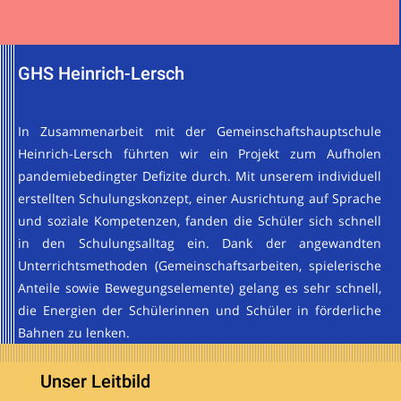
GHS Heinrich-Lersch
In Zusammenarbeit mit der Gemeinschaftshauptschule
Heinrich-Lersch führten wir ein Projekt zum Aufholen
pandemiebedingter Defizite durch. Mit unserem individuell
erstellten Schulungskonzept, einer Ausrichtung auf Sprache
und soziale Kompetenzen, fanden die Schüler sich schnell
in den Schulungsalltag ein. Dank der angewandten
Unterrichtsmethoden (Gemeinschaftsarbeiten, spielerische
Anteile sowie Bewegungselemente) gelang es sehr schnell,
die Energien der Schülerinnen und Schüler in förderliche
Bahnen zu lenken.
Unser Leitbild